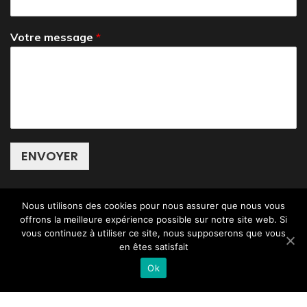
Votre message
*
ENVOYER
Nous utilisons des cookies pour nous assurer que nous vous
offrons la meilleure expérience possible sur notre site web. Si
vous continuez à utiliser ce site, nous supposerons que vous
en êtes satisfait
© Copyright 2026
Entreprise du BTP à Toulouse
Ok
Builders Landing Page | Développé par
Rara
Theme
Propulsé par
WordPress